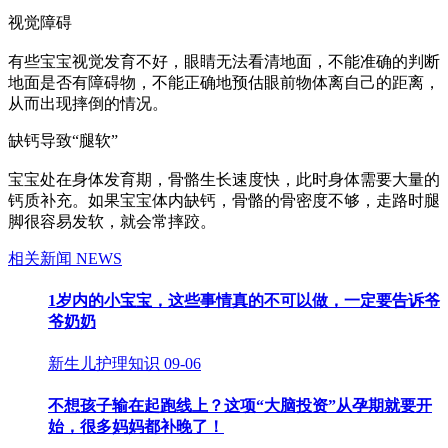
视觉障碍
有些宝宝视觉发育不好，眼睛无法看清地面，不能准确的判断
地面是否有障碍物，不能正确地预估眼前物体离自己的距离，
从而出现摔倒的情况。
缺钙导致“腿软”
宝宝处在身体发育期，骨骼生长速度快，此时身体需要大量的
钙质补充。如果宝宝体内缺钙，骨骼的骨密度不够，走路时腿
脚很容易发软，就会常摔跤。
相关新闻
NEWS
1岁内的小宝宝，这些事情真的不可以做，一定要告诉爷
爷奶奶
新生儿护理知识
09-06
不想孩子输在起跑线上？这项“大脑投资”从孕期就要开
始，很多妈妈都补晚了！