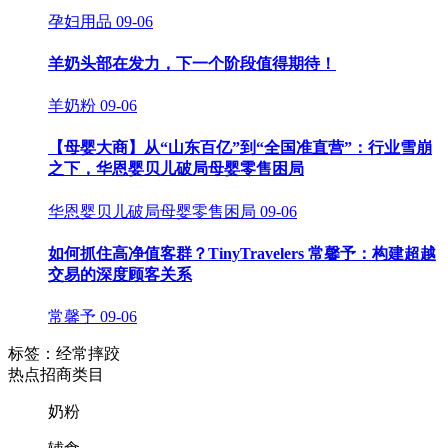
孕妇用品
09-06
羊奶头部在发力，下一个阶段值得期待！
羊奶粉
09-06
【母婴大商】从“山东百亿”到“全国准直营”：行业雪崩
之下，华恩婴贝儿破局母婴零售困局
华恩婴贝儿破局母婴零售困局
09-06
如何抓住高净值客群？TinyTravelers 常馨予：构建超越
交易的深度顾客关系
常馨予
09-06
标签：经常摔跤
热点招商类目
奶粉