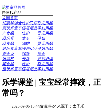
快速找产品
返回首页
招
奶粉辅食
洗护防尿
婴儿用品
商
玩具童车
寝居用品
孕妇用品
产
食品
洗护
婴儿用品
品
玩具
童车
孕妇
品
食品
洗护
婴儿用品
牌
玩具童车
寝居用品
孕妇用品
资
企业
视频
展会
讯
商机
专题
开店必读
频
食品
洗护
婴儿用品
道
玩具童车
寝居用品
孕妇用品
乐学课堂 | 宝宝经常摔跤，正
常吗？
2025-09-06 13:44
编辑:林夕
来源于：太子乐