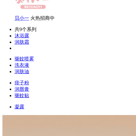
贝小一
火热招商中
共
9
个系列
沐浴露
润肤霜
驱蚊喷雾
洗衣液
润肤油
痱子粉
润唇膏
驱蚊贴
凝露