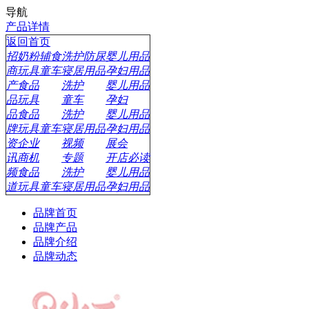
导航
产品详情
返回首页
招
奶粉辅食
洗护防尿
婴儿用品
商
玩具童车
寝居用品
孕妇用品
产
食品
洗护
婴儿用品
品
玩具
童车
孕妇
品
食品
洗护
婴儿用品
牌
玩具童车
寝居用品
孕妇用品
资
企业
视频
展会
讯
商机
专题
开店必读
频
食品
洗护
婴儿用品
道
玩具童车
寝居用品
孕妇用品
品牌首页
品牌产品
品牌介绍
品牌动态