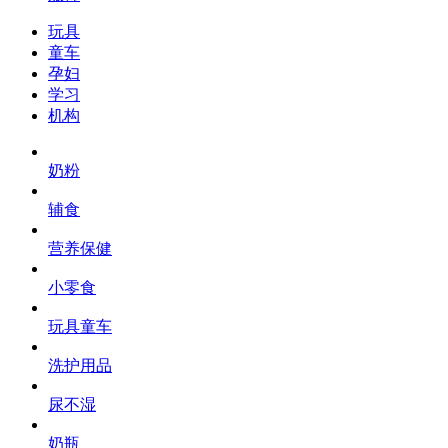
玩具
童车
孕妇
学习
机构
奶粉
辅食
营养保健
小零食
玩具童车
洗护用品
尿不湿
奶瓶