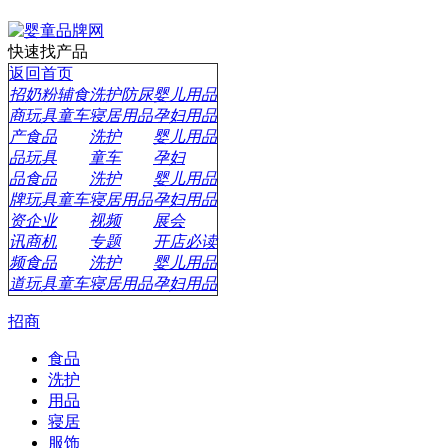
快速找产品
返回首页
招
奶粉辅食
洗护防尿
婴儿用品
商
玩具童车
寝居用品
孕妇用品
产
食品
洗护
婴儿用品
品
玩具
童车
孕妇
品
食品
洗护
婴儿用品
牌
玩具童车
寝居用品
孕妇用品
资
企业
视频
展会
讯
商机
专题
开店必读
频
食品
洗护
婴儿用品
道
玩具童车
寝居用品
孕妇用品
招商
食品
洗护
用品
寝居
服饰