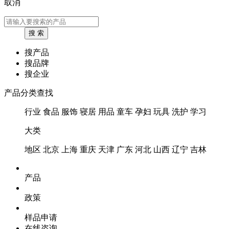
取消
搜产品
搜品牌
搜企业
产品分类查找
行业
食品
服饰
寝居
用品
童车
孕妇
玩具
洗护
学习
大类
地区
北京
上海
重庆
天津
广东
河北
山西
辽宁
吉林
产品
政策
样品申请
在线咨询