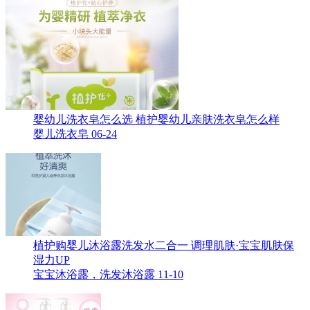
婴幼儿洗衣皂怎么选 植护婴幼儿亲肤洗衣皂怎么样
婴儿洗衣皂
06-24
植护购婴儿沐浴露洗发水二合一 调理肌肤·宝宝肌肤保
湿力UP
宝宝沐浴露，洗发沐浴露
11-10