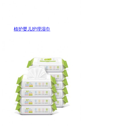
植护婴儿护理湿巾