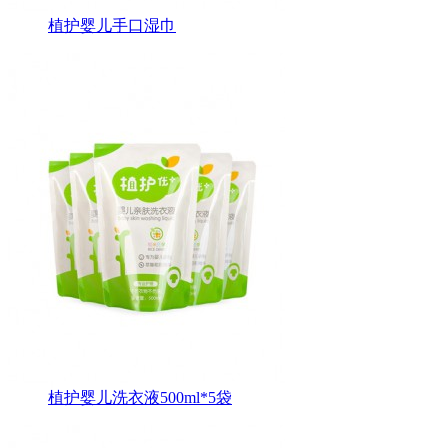
植护婴儿手口湿巾
植护婴儿洗衣液500ml*5袋