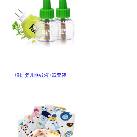
植护婴儿驱蚊液+器套装