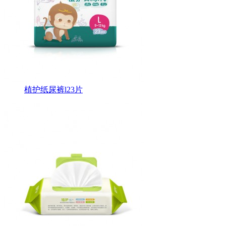
植护纸尿裤l23片