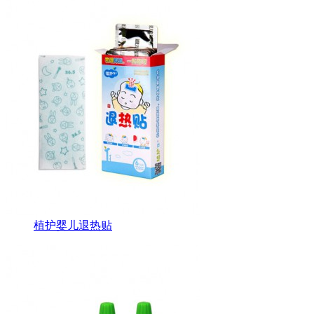
植护婴儿退热贴