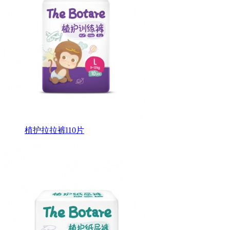
植护拉拉裤l10片