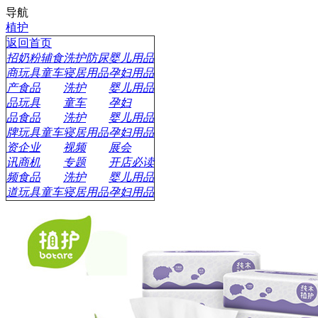
导航
植护
返回首页
招
奶粉辅食
洗护防尿
婴儿用品
商
玩具童车
寝居用品
孕妇用品
产
食品
洗护
婴儿用品
品
玩具
童车
孕妇
品
食品
洗护
婴儿用品
牌
玩具童车
寝居用品
孕妇用品
资
企业
视频
展会
讯
商机
专题
开店必读
频
食品
洗护
婴儿用品
道
玩具童车
寝居用品
孕妇用品