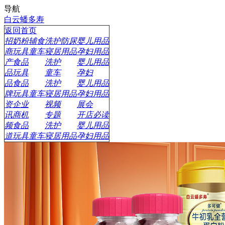
导航
白云蟠多寿
返回首页
招
奶粉辅食
洗护防尿
婴儿用品
商
玩具童车
寝居用品
孕妇用品
产
食品
洗护
婴儿用品
品
玩具
童车
孕妇
品
食品
洗护
婴儿用品
牌
玩具童车
寝居用品
孕妇用品
资
企业
视频
展会
讯
商机
专题
开店必读
频
食品
洗护
婴儿用品
道
玩具童车
寝居用品
孕妇用品