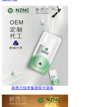
新西兰纽萃集团双仓袋装