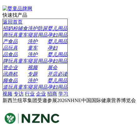
快速找产品
返回首页
招
奶粉辅食
洗护防尿
婴儿用品
商
玩具童车
寝居用品
孕妇用品
产
食品
洗护
婴儿用品
品
玩具
童车
孕妇
品
食品
洗护
婴儿用品
牌
玩具童车
寝居用品
孕妇用品
资
企业
视频
展会
讯
商机
专题
开店必读
频
食品
洗护
婴儿用品
道
玩具童车
寝居用品
孕妇用品
视频
专访
行业
企业
招商
学习
新西兰纽萃集团受邀参展2026NHNE中国国际健康营养博览会