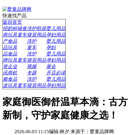
快速找产品
返回首页
招
奶粉辅食
洗护防尿
婴儿用品
商
玩具童车
寝居用品
孕妇用品
产
食品
洗护
婴儿用品
品
玩具
童车
孕妇
品
食品
洗护
婴儿用品
牌
玩具童车
寝居用品
孕妇用品
资
企业
视频
展会
讯
商机
专题
开店必读
频
食品
洗护
婴儿用品
道
玩具童车
寝居用品
孕妇用品
家庭御医御舒温草本滴：古方
新制，守护家庭健康之选！
2026-06-03 11:15
编辑:林夕
来源于：婴童品牌网