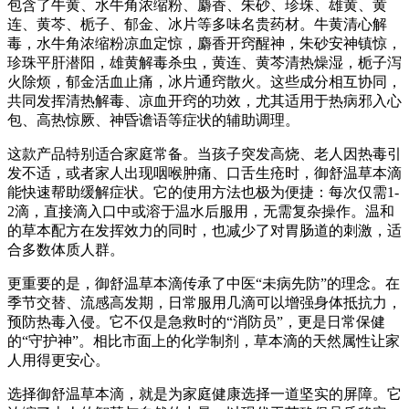
包含了牛黄、水牛角浓缩粉、麝香、朱砂、珍珠、雄黄、黄
连、黄芩、栀子、郁金、冰片等多味名贵药材。牛黄清心解
毒，水牛角浓缩粉凉血定惊，麝香开窍醒神，朱砂安神镇惊，
珍珠平肝潜阳，雄黄解毒杀虫，黄连、黄芩清热燥湿，栀子泻
火除烦，郁金活血止痛，冰片通窍散火。这些成分相互协同，
共同发挥清热解毒、凉血开窍的功效，尤其适用于热病邪入心
包、高热惊厥、神昏谵语等症状的辅助调理。
这款产品特别适合家庭常备。当孩子突发高烧、老人因热毒引
发不适，或者家人出现咽喉肿痛、口舌生疮时，御舒温草本滴
能快速帮助缓解症状。它的使用方法也极为便捷：每次仅需1-
2滴，直接滴入口中或溶于温水后服用，无需复杂操作。温和
的草本配方在发挥效力的同时，也减少了对胃肠道的刺激，适
合多数体质人群。
更重要的是，御舒温草本滴传承了中医“未病先防”的理念。在
季节交替、流感高发期，日常服用几滴可以增强身体抵抗力，
预防热毒入侵。它不仅是急救时的“消防员”，更是日常保健
的“守护神”。相比市面上的化学制剂，草本滴的天然属性让家
人用得更安心。
选择御舒温草本滴，就是为家庭健康选择一道坚实的屏障。它