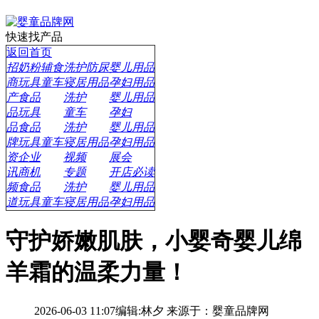
快速找产品
返回首页
招
奶粉辅食
洗护防尿
婴儿用品
商
玩具童车
寝居用品
孕妇用品
产
食品
洗护
婴儿用品
品
玩具
童车
孕妇
品
食品
洗护
婴儿用品
牌
玩具童车
寝居用品
孕妇用品
资
企业
视频
展会
讯
商机
专题
开店必读
频
食品
洗护
婴儿用品
道
玩具童车
寝居用品
孕妇用品
守护娇嫩肌肤，小婴奇婴儿绵
羊霜的温柔力量！
2026-06-03 11:07
编辑:林夕
来源于：婴童品牌网