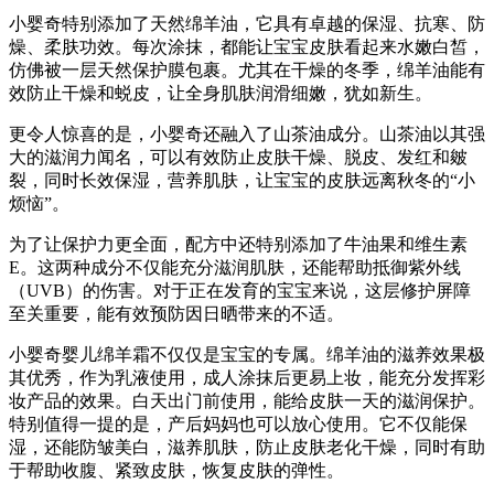
小婴奇特别添加了天然绵羊油，它具有卓越的保湿、抗寒、防
燥、柔肤功效。每次涂抹，都能让宝宝皮肤看起来水嫩白皙，
仿佛被一层天然保护膜包裹。尤其在干燥的冬季，绵羊油能有
效防止干燥和蜕皮，让全身肌肤润滑细嫩，犹如新生。
更令人惊喜的是，小婴奇还融入了山茶油成分。山茶油以其强
大的滋润力闻名，可以有效防止皮肤干燥、脱皮、发红和皴
裂，同时长效保湿，营养肌肤，让宝宝的皮肤远离秋冬的“小
烦恼”。
为了让保护力更全面，配方中还特别添加了牛油果和维生素
E。这两种成分不仅能充分滋润肌肤，还能帮助抵御紫外线
（UVB）的伤害。对于正在发育的宝宝来说，这层修护屏障
至关重要，能有效预防因日晒带来的不适。
小婴奇婴儿绵羊霜不仅仅是宝宝的专属。绵羊油的滋养效果极
其优秀，作为乳液使用，成人涂抹后更易上妆，能充分发挥彩
妆产品的效果。白天出门前使用，能给皮肤一天的滋润保护。
特别值得一提的是，产后妈妈也可以放心使用。它不仅能保
湿，还能防皱美白，滋养肌肤，防止皮肤老化干燥，同时有助
于帮助收腹、紧致皮肤，恢复皮肤的弹性。