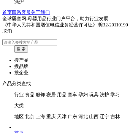
洗护
首页
联系客服
关于我们
全球婴童网-母婴用品行业门户平台，助力行业发展
《中华人民共和国增值电信业务经营许可证》浙B2-20110190
取消
搜产品
搜品牌
搜企业
产品分类查找
行业
食品
服饰
寝居
用品
童车
孕妇
玩具
洗护
学习
大类
地区
北京
上海
重庆
天津
广东
河北
山西
辽宁
吉林
首页