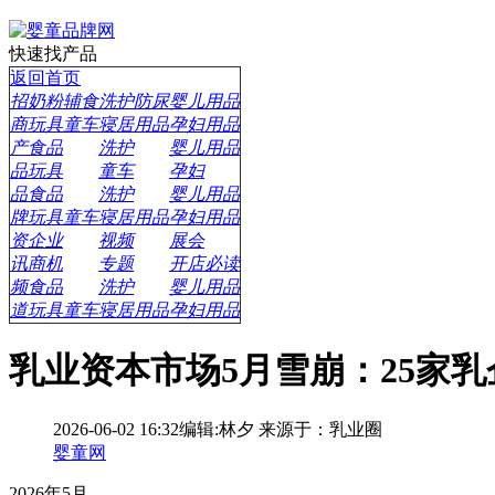
快速找产品
返回首页
招
奶粉辅食
洗护防尿
婴儿用品
商
玩具童车
寝居用品
孕妇用品
产
食品
洗护
婴儿用品
品
玩具
童车
孕妇
品
食品
洗护
婴儿用品
牌
玩具童车
寝居用品
孕妇用品
资
企业
视频
展会
讯
商机
专题
开店必读
频
食品
洗护
婴儿用品
道
玩具童车
寝居用品
孕妇用品
乳业资本市场5月雪崩：25家
2026-06-02 16:32
编辑:林夕
来源于：乳业圈
婴童网
2026年5月