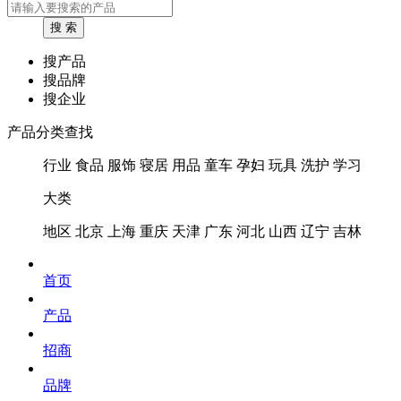
搜产品
搜品牌
搜企业
产品分类查找
行业
食品
服饰
寝居
用品
童车
孕妇
玩具
洗护
学习
大类
地区
北京
上海
重庆
天津
广东
河北
山西
辽宁
吉林
首页
产品
招商
品牌