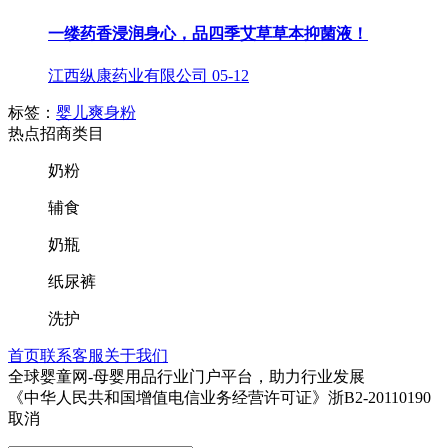
一缕药香浸润身心，品四季艾草草本抑菌液！
江西纵康药业有限公司
05-12
标签：
婴儿爽身粉
热点招商类目
奶粉
辅食
奶瓶
纸尿裤
洗护
首页
联系客服
关于我们
全球婴童网-母婴用品行业门户平台，助力行业发展
《中华人民共和国增值电信业务经营许可证》浙B2-20110190
取消