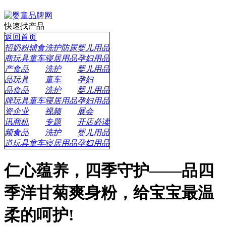
快速找产品
返回首页
招
奶粉辅食
洗护防尿
婴儿用品
商
玩具童车
寝居用品
孕妇用品
产
食品
洗护
婴儿用品
品
玩具
童车
孕妇
品
食品
洗护
婴儿用品
牌
玩具童车
寝居用品
孕妇用品
资
企业
视频
展会
讯
商机
专题
开店必读
频
食品
洗护
婴儿用品
道
玩具童车
寝居用品
孕妇用品
仁心蕴养，四季守护——品四
季洋甘菊爽身粉，给宝宝最温
柔的呵护!