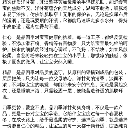
精选优质洋甘菊，其淡雅芬芳如母亲的手轻抚肌肤，能舒缓宝
宝的焦躁不安。洋甘菊蕴含的天然成分，温和不刺激，细腻粉
末易于涂抹，仿佛给肌肤穿上无形的保护衣。无论是换尿布后
的湿润，还是玩耍后的汗渍，它都能迅速吸走多余水分，保持
干爽舒适，远离红臀与不适。
仁心，是品四季对宝宝健康的执着。每一道工序，都经反复检
验，不添加滑石粉、香精等有害物质，只为给宝宝最纯粹的呵
护。粉末的细腻度经过精心调试，不飞扬，不结块，如春风般
轻柔。当您将粉末轻轻拍在宝宝的小手上，那微凉的触感，像
极了夏夜的微风，让宝宝安然入睡。
精品，是品四季对品质的坚守。从原料的采摘到成品的包装，
层层把关，只为让每一位父母放心。洋甘菊的清香，淡而不
浓，不刺激宝宝的嗅觉，却能带来安宁的气息。无论是晨起换
衣，还是睡前沐浴，只需轻洒一层，便能营造舒适的肌肤环
境。
四季更替，爱意不减。品四季洋甘菊爽身粉，不仅是一款产
品，更是一份对宝宝的承诺。它陪伴宝宝度过每一个春夏秋
冬，在成长路上，给予最温柔的守护。选择品四季，就是选择
一份源自仁心的精品，让宝宝的每一天都干爽舒适，绽放纯真