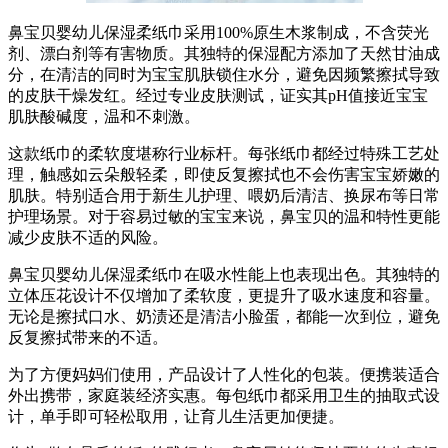
鼻宝贝婴幼儿保湿柔纸巾采用100%原生木浆制成，不含荧光
剂、漂白剂等有害物质。其独特的保湿配方添加了天然甘油成
分，在清洁的同时为宝宝肌肤锁住水分，避免因频繁擦拭导致
的皮肤干燥发红。经过专业皮肤测试，证实其pH值接近宝宝
肌肤酸碱度，温和不刺激。
这款纸巾的柔软度堪称行业标杆。每张纸巾都经过特殊工艺处
理，触感如云朵般轻柔，即使反复擦拭也不会伤害宝宝娇嫩的
肌肤。特别适合用于新生儿护理、喂奶后清洁、换尿布等日常
护理场景。对于容易过敏的宝宝来说，鼻宝贝的温和特性更能
减少皮肤不适的风险。
鼻宝贝婴幼儿保湿柔纸巾在吸水性能上也表现出色。其独特的
立体压花设计不仅增加了柔软度，更提升了吸水速度和容量。
无论是擦拭口水、奶渍还是清洁小脸蛋，都能一次到位，避免
反复擦拭带来的不适。
为了方便妈妈们使用，产品设计了人性化的包装。便携装适合
外出携带，家庭装经济实惠。每包纸巾都采用卫生的抽取式设
计，单手即可轻松取用，让育儿生活更加便捷。