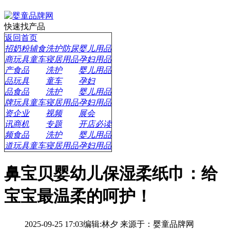
快速找产品
返回首页
招
奶粉辅食
洗护防尿
婴儿用品
商
玩具童车
寝居用品
孕妇用品
产
食品
洗护
婴儿用品
品
玩具
童车
孕妇
品
食品
洗护
婴儿用品
牌
玩具童车
寝居用品
孕妇用品
资
企业
视频
展会
讯
商机
专题
开店必读
频
食品
洗护
婴儿用品
道
玩具童车
寝居用品
孕妇用品
鼻宝贝婴幼儿保湿柔纸巾：给
宝宝最温柔的呵护！
2025-09-25 17:03
编辑:林夕
来源于：婴童品牌网