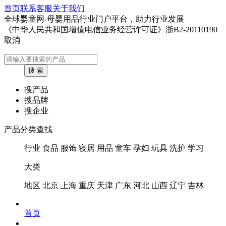
首页
联系客服
关于我们
全球婴童网-母婴用品行业门户平台，助力行业发展
《中华人民共和国增值电信业务经营许可证》浙B2-20110190
取消
搜产品
搜品牌
搜企业
产品分类查找
行业
食品
服饰
寝居
用品
童车
孕妇
玩具
洗护
学习
大类
地区
北京
上海
重庆
天津
广东
河北
山西
辽宁
吉林
首页