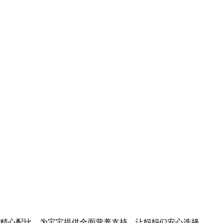
料精心配比，为宝宝提供全面营养支持，让妈妈们安心选择。