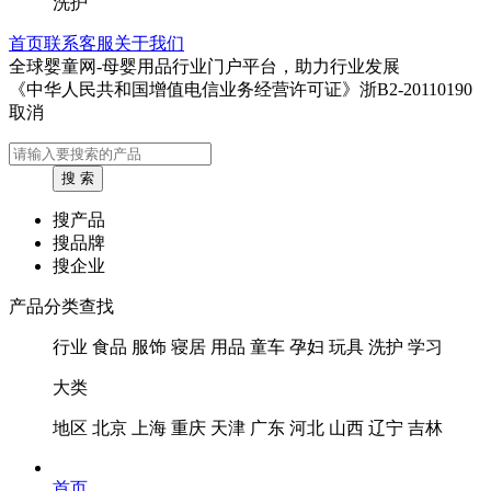
洗护
首页
联系客服
关于我们
全球婴童网-母婴用品行业门户平台，助力行业发展
《中华人民共和国增值电信业务经营许可证》浙B2-20110190
取消
搜产品
搜品牌
搜企业
产品分类查找
行业
食品
服饰
寝居
用品
童车
孕妇
玩具
洗护
学习
大类
地区
北京
上海
重庆
天津
广东
河北
山西
辽宁
吉林
首页