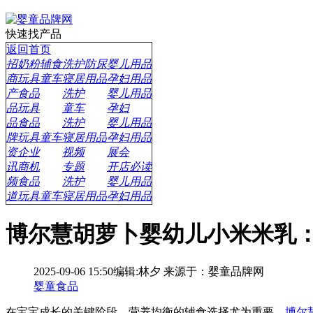
快速找产品
返回首页
招
奶粉辅食
洗护防尿
婴儿用品
商
玩具童车
寝居用品
孕妇用品
产
食品
洗护
婴儿用品
品
玩具
童车
孕妇
品
食品
洗护
婴儿用品
牌
玩具童车
寝居用品
孕妇用品
资
企业
视频
展会
讯
商机
专题
开店必读
频
食品
洗护
婴儿用品
道
玩具童车
寝居用品
孕妇用品
博尔慧胡萝卜婴幼儿小米米乳
2025-09-06 15:50
编辑:林夕
来源于：婴童品牌网
婴童食品
在宝宝成长的关键阶段，营养均衡的辅食选择尤为重要。
博尔