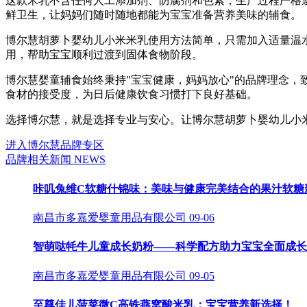
这款米乳不含任何人工添加剂、防腐剂和色素，生产过程严格
鲜卫生，让妈妈们随时随地都能为宝宝准备营养美味的辅食。
博尔慧胡萝卜婴幼儿小米米乳使用方法简单，只需加入适量温
用，帮助宝宝顺利过渡到固体食物阶段。
博尔慧婴童辅食始终秉持"宝宝健康，妈妈放心"的品牌理念
食材的接受度，为日后健康饮食习惯打下良好基础。
选择博尔慧，就是选择专业与安心。让博尔慧胡萝卜婴幼儿小
进入博尔慧品牌专区
品牌相关新闻
NEWS
咔叽兔维C软糖什锦味：美味与健康完美结合的果汁软糖
南昌市多嘉爱婴童用品有限公司
09-06
智萌哒牦牛儿童成长奶粉——科学配方助力宝宝全面成长
南昌市多嘉爱婴童用品有限公司
09-05
至尊佳儿菠菜微C高铁燕窝酸米乳：宝宝营养新选择！